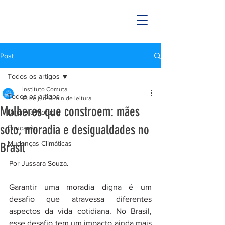
Post
Todos os artigos
Instituto Comuta
Todos os artigos
18 de jun.
6 min de leitura
Mulheres que constroem: mães
Direito à Moradia
solo, moradia e desigualdades no
Educação
Mudanças Climáticas
Brasil
Por Jussara Souza.
Garantir uma moradia digna é um 
desafio que atravessa diferentes 
aspectos da vida cotidiana. No Brasil, 
esse desafio tem um impacto ainda mais 